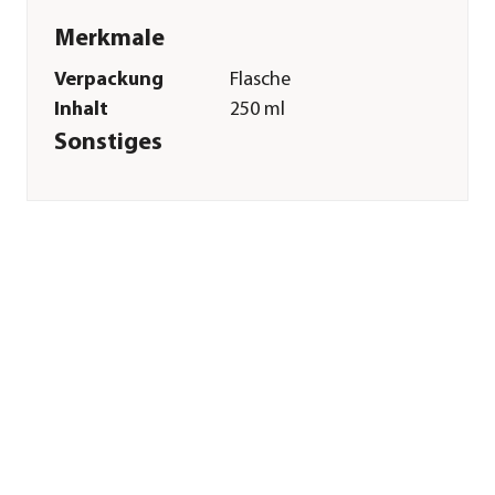
Merkmale
Verpackung
Flasche
Inhalt
250 ml
Sonstiges
Marke
Trixie
Tierart
Katzen
Herstellerangaben
Land
DE
Firma
TRIXIE
Heimtierbedarf
GmbH & Co. KG
E-Mail
vertrieb@trixie.de
Straße
Industriestr.
Hausnummer
32