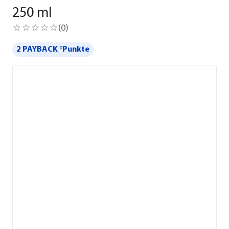
250 ml
(
0
)
2 PAYBACK °Punkte