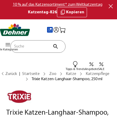
10 % auf das Katzensortiment* zum Weltkatzentag
Katzentag-826
Kopieren
lle Kategorien
Tipps & Trends
Angebote
SALE
Zurück
Startseite
Zoo
Katze
Katzenpflege
Trixie Katzen-Langhaar-Shampoo, 250 ml
Trixie Katzen-Langhaar-Shampoo,