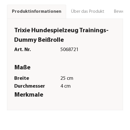
Über das Produkt
Bewert
Produktinformationen
Trixie Hundespielzeug Trainings-
Dummy Beißrolle
Art. Nr.
5068721
Maße
Breite
25 cm
Durchmesser
4 cm
Merkmale
Materialien
Naturmaterial
Sonstiges
Marke
Trixie