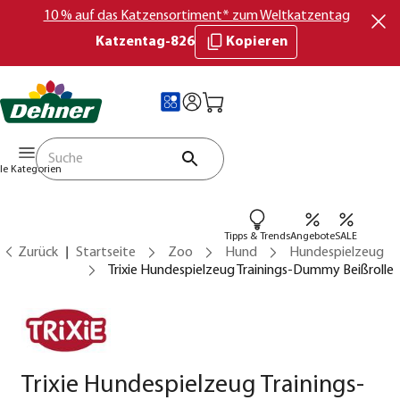
10 % auf das Katzensortiment* zum Weltkatzentag
Katzentag-826
Kopieren
lle Kategorien
Tipps & Trends
Angebote
SALE
Zurück
Startseite
Zoo
Hund
Hundespielzeug
Trixie Hundespielzeug Trainings-Dummy Beißrolle
Trixie Hundespielzeug Trainings-