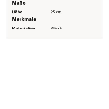
Maße
Höhe
25 cm
Merkmale
Materialien
Plüsch
Sonstiges
Marke
Trixie
Tierart
Hunde
Herstellerangaben
Land
DE
Firma
TRIXIE
Heimtierbedarf
GmbH & Co. KG
E-Mail
vertrieb@trixie.de
Straße
Industriestr.
Hausnummer
32