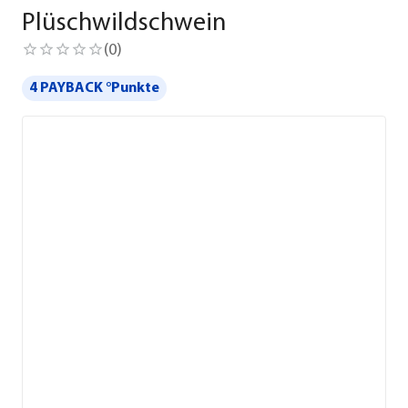
Plüschwildschwein
(
0
)
4 PAYBACK °Punkte