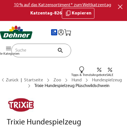
10 % auf das Katzensortiment* zum Weltkatzentag
Katzentag-826
Kopieren
lle Kategorien
Tipps & Trends
Angebote
SALE
Zurück
Startseite
Zoo
Hund
Hundespielzeug
Trixie Hundespielzeug Plüschwildschwein
Trixie Hundespielzeug