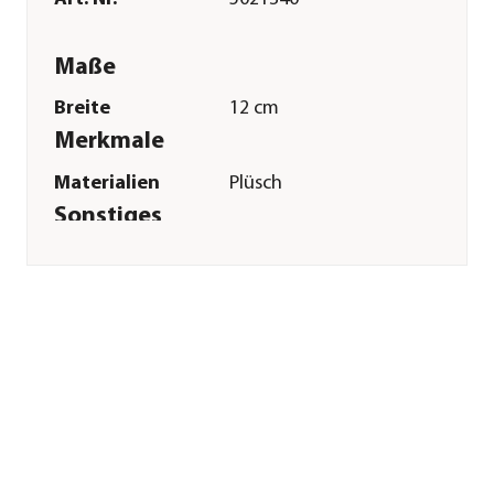
Maße
Breite
12 cm
Merkmale
Materialien
Plüsch
Sonstiges
Marke
Trixie
Tierart
Hunde
Herstellerangaben
Land
DE
Firma
TRIXIE
Heimtierbedarf
GmbH & Co. KG
E-Mail
vertrieb@trixie.de