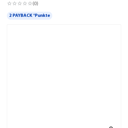
(
0
)
2 PAYBACK °Punkte