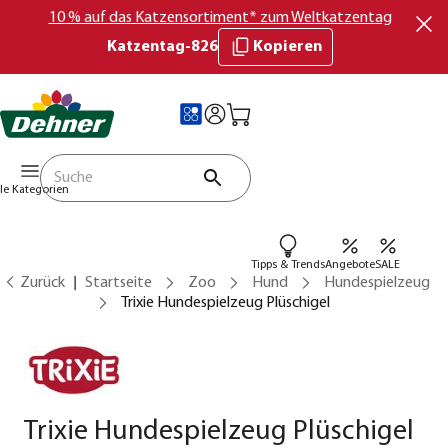
10 % auf das Katzensortiment* zum Weltkatzentag
Katzentag-826
Kopieren
lle Kategorien
Tipps & Trends
Angebote
SALE
Zurück
Startseite
Zoo
Hund
Hundespielzeug
Trixie Hundespielzeug Plüschigel
Trixie Hundespielzeug Plüschigel