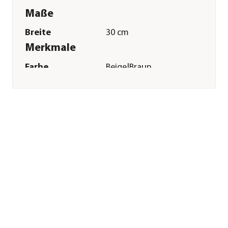
Maße
Breite
30 cm
Merkmale
Farbe
Beige|Braun
Materialien
Plüsch
Sonstiges
Marke
Trixie
Tierart
Hunde
Herstellerangaben
Land
DE
Firma
TRIXIE
Heimtierbedarf
GmbH & Co. KG
E-Mail
vertrieb@trixie.de