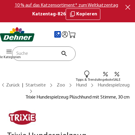
10 % auf das Katzensortiment* zum Weltkatzentag
Katzentag-826
Kopieren
lle Kategorien
Tipps & Trends
Angebote
SALE
Zurück
Startseite
Zoo
Hund
Hundespielzeug
Trixie Hundespielzeug Plüschhund mit Stimme, 30 cm