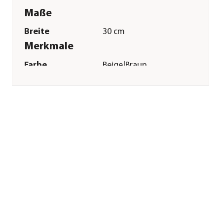
Maße
Breite
30 cm
Merkmale
Farbe
Beige|Braun
Materialien
Plüsch
Sonstiges
Marke
Trixie
Tierart
Hunde
Herstellerangaben
Land
DE
Firma
TRIXIE
Heimtierbedarf
GmbH & Co. KG
E-Mail
vertrieb@trixie.de