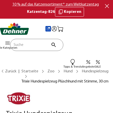
10 % auf das Katzensortiment* zum Weltkatzentag
Katzentag-826
Kopieren
lle Kategorien
Tipps & Trends
Angebote
SALE
Zurück
Startseite
Zoo
Hund
Hundespielzeug
Trixie Hundespielzeug Plüschhund mit Stimme, 30 cm