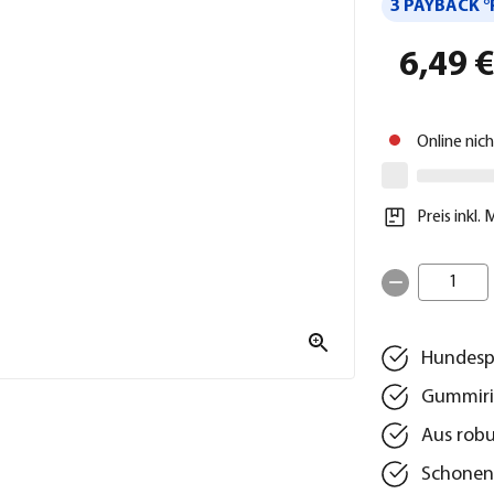
3 PAYBACK °
6,49 
Online nic
Preis inkl.
1
Hundespi
Gummiri
Aus robu
Schonend