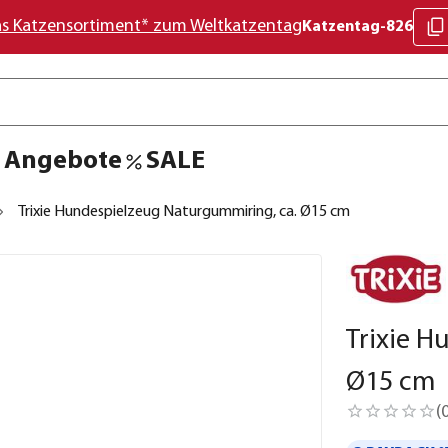
as Katzensortiment* zum Weltkatzentag
Katzentag-826
Angebote
SALE
Trixie Hundespielzeug Naturgummiring, ca. Ø15 cm
Trixie H
Ø15 cm
(