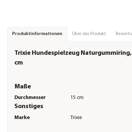
Über das Produkt
Bewert
Produktinformationen
Trixie Hundespielzeug Naturgummiring,
cm
Maße
Durchmesser
15 cm
Sonstiges
Marke
Trixie
Tierart
Hunde