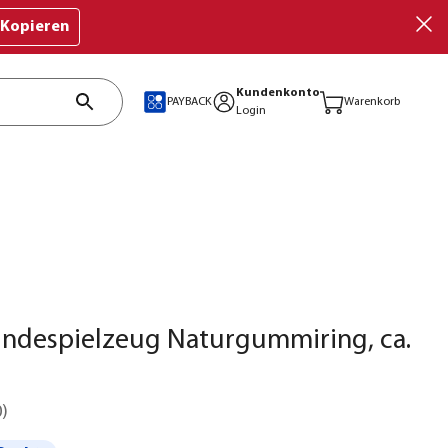
Kopieren
Kundenkonto
PAYBACK
Warenkorb
Login
undespielzeug Naturgummiring, ca.
0
)