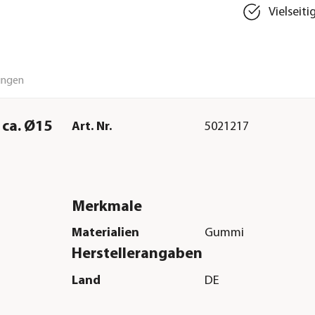
Vielseit
ungen
 ca. Ø15
Art. Nr.
5021217
Merkmale
Materialien
Gummi
Herstellerangaben
Land
DE
Firma
TRIXIE Heimtierbed