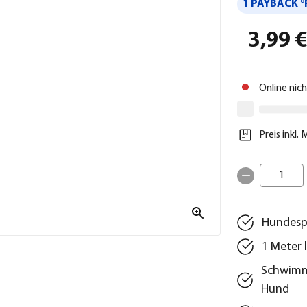
1 PAYBACK °
3,99 
Online nic
Preis inkl.
1
Hundesp
1 Meter 
Schwimmf
Hund