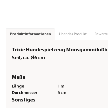
Über das Produkt
Bewert
Produktinformationen
Trixie Hundespielzeug Moosgummifußb
Seil, ca. Ø6 cm
Maße
Länge
1 m
Durchmesser
6 cm
Sonstiges