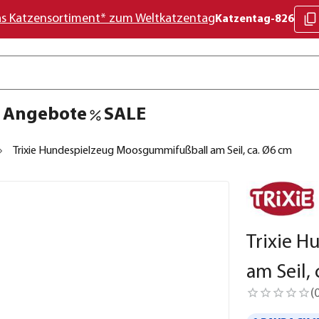
as Katzensortiment* zum Weltkatzentag
Katzentag-826
Angebote
SALE
Trixie Hundespielzeug Moosgummifußball am Seil, ca. Ø6 cm
Trixie 
am Seil,
(