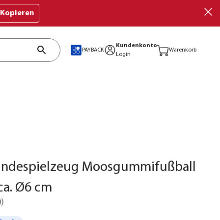
Kopieren
Kundenkonto
PAYBACK
Warenkorb
Login
Hundespielzeug Moosgummifußball
 ca. Ø6 cm
0
)