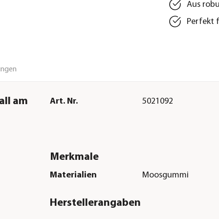
Aus robu
Perfekt 
ungen
all am
Art. Nr.
5021092
Merkmale
Materialien
Moosgummi
Herstellerangaben