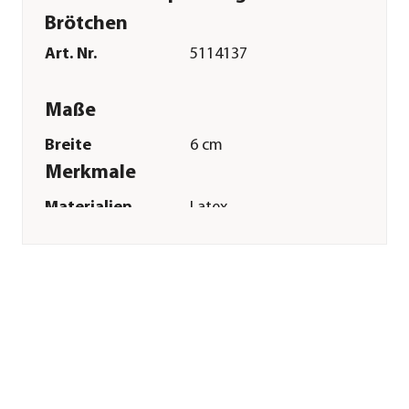
Brötchen
Art. Nr.
5114137
Maße
Breite
6 cm
Merkmale
Materialien
Latex
Sonstiges
Marke
Trixie
Tierart
Hunde
Herstellerangaben
Land
DE
Firma
TRIXIE
Heimtierbedarf