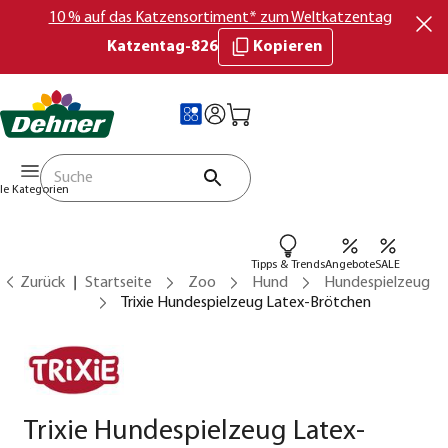
10 % auf das Katzensortiment* zum Weltkatzentag
Katzentag-826
Kopieren
lle Kategorien
Tipps & Trends
Angebote
SALE
Zurück
Startseite
Zoo
Hund
Hundespielzeug
Trixie Hundespielzeug Latex-Brötchen
Trixie Hundespielzeug Latex-