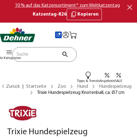
10 % auf das Katzensortiment* zum Weltkatzentag
Katzentag-826
Kopieren
lle Kategorien
Tipps & Trends
Angebote
SALE
Zurück
Startseite
Zoo
Hund
Hundespielzeug
Trixie Hundespielzeug Knotenball, ca. Ø7 cm
Trixie Hundespielzeug