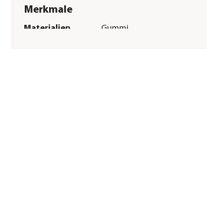
Merkmale
Materialien
Gummi
Sonstiges
Marke
Trixie
Tierart
Hunde
Herstellerangaben
Land
DE
Firma
TRIXIE
Heimtierbedarf
GmbH & Co. KG
E-Mail
vertrieb@trixie.de
Straße
Industriestr.
Hausnummer
32
Postleitzahl
24963
Stadt
Tarp