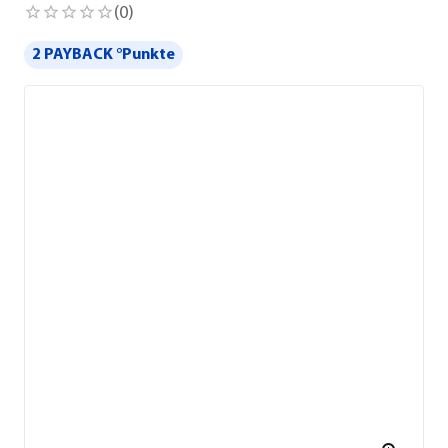
(
0
)
2 PAYBACK °Punkte