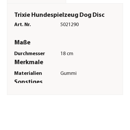
Trixie Hundespielzeug Dog Disc
Art. Nr.
5021290
Maße
Durchmesser
18 cm
Merkmale
Materialien
Gummi
Sonstiges
Marke
Trixie
Tierart
Hunde
Herstellerangaben
Land
DE
Firma
TRIXIE