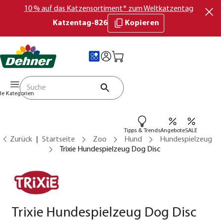
10 % auf das Katzensortiment* zum Weltkatzentag
Katzentag-826
Kopieren
lle Kategorien
Tipps & Trends
Angebote
SALE
Zurück
Startseite
Zoo
Hund
Hundespielzeug
Trixie Hundespielzeug Dog Disc
Trixie Hundespielzeug Dog Disc