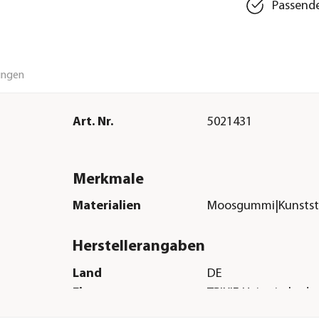
Passende
ungen
Art. Nr.
5021431
Merkmale
Materialien
Moosgummi|Kunstst
Herstellerangaben
Land
DE
Firma
TRIXIE Heimtierbed
Co. KG