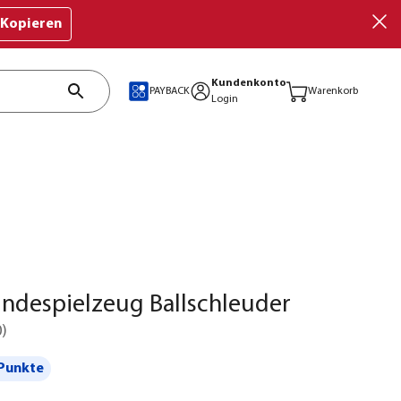
Kopieren
Kundenkonto
PAYBACK
Warenkorb
Login
undespielzeug Ballschleuder
0
)
Punkte