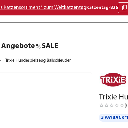
as Katzensortiment* zum Weltkatzentag
Katzentag-826
Angebote
SALE
Trixie Hundespielzeug Ballschleuder
Trixie H
(
3 PAYBACK °