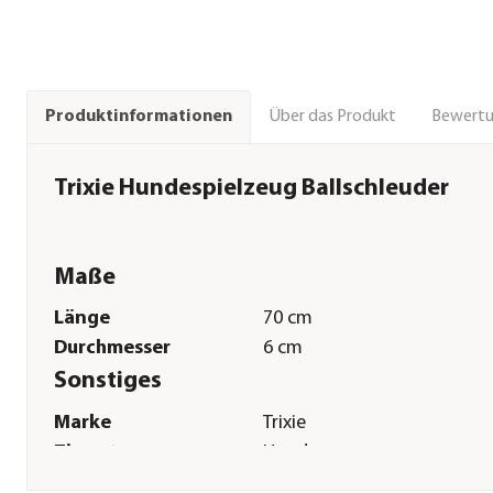
Über das Produkt
Bewert
Produktinformationen
Trixie Hundespielzeug Ballschleuder
Maße
Länge
70 cm
Durchmesser
6 cm
Sonstiges
Marke
Trixie
Tierart
Hunde