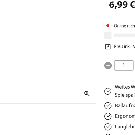
6,99 
Online nic
Preis inkl.
1
Weites W
Spielspa
Ballaufn
Ergonom
Langlebi