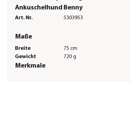
Ankuschelhund Benny
Art. Nr.
5303953
Maße
Breite
75 cm
Gewicht
720 g
Merkmale
Farbe
Beige|Hellbraun
Materialien
Polyester
Textilzusammensetzung
Außenmaterial: 100
% Polyester, Füllung:
100 % Polyester
Pflege
Pflegehinweise
Bis 30 Grad