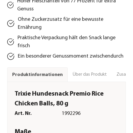
Hoher Fleischanteil von 77 Prozent für extra
Genuss
Ohne Zuckerzusatz für eine bewusste
Ernährung
Praktische Verpackung hält den Snack lange
frisch
Ein besonderer Genussmoment zwischendurch
Über das Produkt
Zusamm
Produktinformationen
Trixie Hundesnack Premio Rice
Chicken Balls, 80 g
Art. Nr.
1992296
Maße