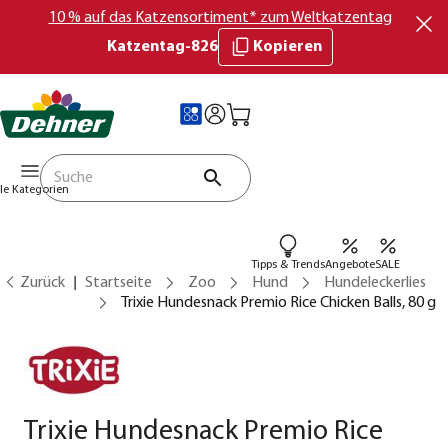
10 % auf das Katzensortiment* zum Weltkatzentag
Katzentag-826
Kopieren
lle Kategorien
Tipps & Trends
Angebote
SALE
Zurück
Startseite
Zoo
Hund
Hundeleckerlies
Trixie Hundesnack Premio Rice Chicken Balls, 80 g
Trixie Hundesnack Premio Rice