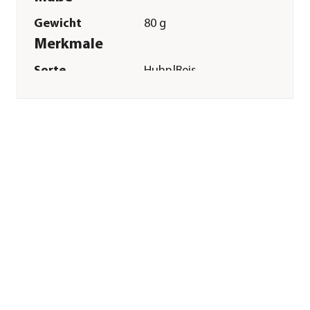
Gewicht
80 g
Merkmale
Sorte
Huhn|Reis
Futterart
Snack
Verpackung
Beutel
Sonstiges
Marke
Trixie
Tierart
Hunde
Lebensphase
Adult
Herstellerangaben
Land
DE
Firma
TRIXIE
Heimtierbedarf
GmbH & Co. KG