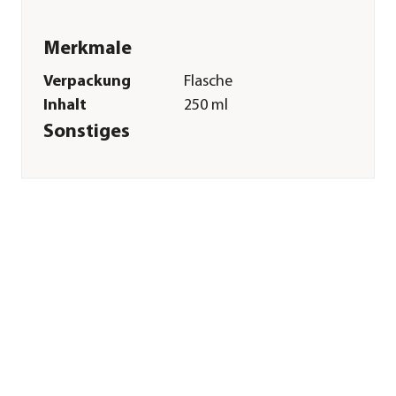
Merkmale
Verpackung
Flasche
Inhalt
250 ml
Sonstiges
Marke
Trixie
Tierart
Hunde
Art
Shampoos
Herstellerangaben
Land
DE
Firma
TRIXIE
Heimtierbedarf
GmbH & Co. KG
E-Mail
vertrieb@trixie.de
Straße
Industriestr.