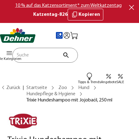
10 % auf das Katzensortiment* zum Weltkatzentag
Katzentag-826
Kopieren
lle Kategorien
Tipps & Trends
Angebote
SALE
Zurück
Startseite
Zoo
Hund
Hundepflege & Hygiene
Trixie Hundeshampoo mit Jojobaöl, 250 ml