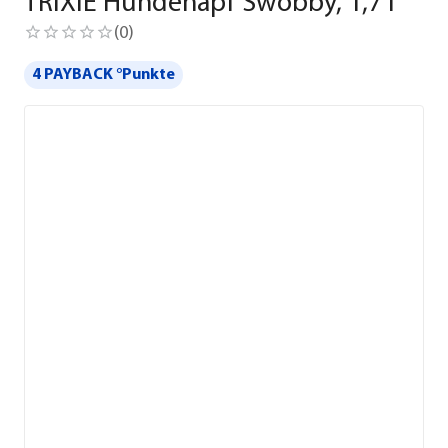
TRIXIE Hundenapf Swobby, 1,7 l
(
0
)
4 PAYBACK °Punkte