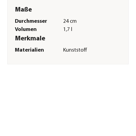
Maße
Durchmesser
24 cm
Volumen
1,7 l
Merkmale
Materialien
Kunststoff
Sonstiges
Marke
Trixie
Tierart
Hunde
Hinweis
Farbilich sortiert
Herstellerangaben
Land
DE
Firma
TRIXIE
Heimtierbedarf
GmbH & Co. KG