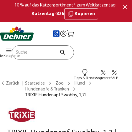
10 % auf das Katzensortiment* zum Weltkatzentag
Katzentag-826
Kopieren
lle Kategorien
Tipps & Trends
Angebote
SALE
Zurück
Startseite
Zoo
Hund
Hundenäpfe & Tränken
TRIXIE Hundenapf Swobby, 1,7 l