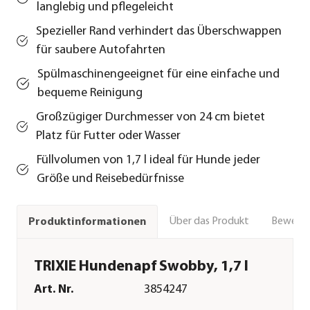
langlebig und pflegeleicht
Spezieller Rand verhindert das Überschwappen
für saubere Autofahrten
Spülmaschinengeeignet für eine einfache und
bequeme Reinigung
Großzügiger Durchmesser von 24 cm bietet
Platz für Futter oder Wasser
Füllvolumen von 1,7 l ideal für Hunde jeder
Größe und Reisebedürfnisse
Über das Produkt
Bewert
Produktinformationen
TRIXIE Hundenapf Swobby, 1,7 l
Art. Nr.
3854247