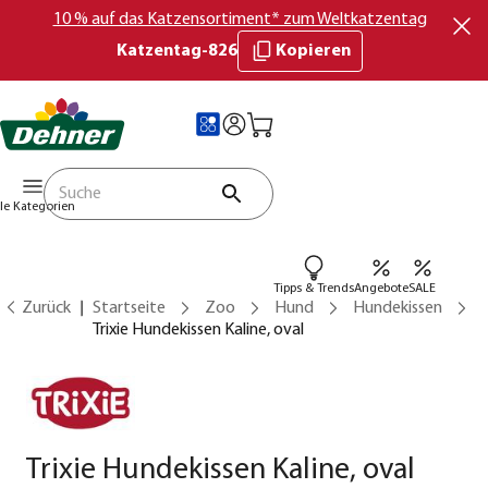
10 % auf das Katzensortiment* zum Weltkatzentag
Katzentag-826
Kopieren
lle Kategorien
Tipps & Trends
Angebote
SALE
Zurück
Startseite
Zoo
Hund
Hundekissen
Trixie Hundekissen Kaline, oval
Trixie Hundekissen Kaline, oval