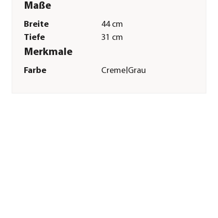
Maße
Breite
44 cm
Tiefe
31 cm
Merkmale
Farbe
Creme|Grau
Materialien
Polyester|Plüsch
Form
Oval
Sonstiges
Marke
Trixie
Tierart
Hunde|Katzen
Herstellerangaben
Land
DE
Firma
TRIXIE
Heimtierbedarf
GmbH & Co. KG