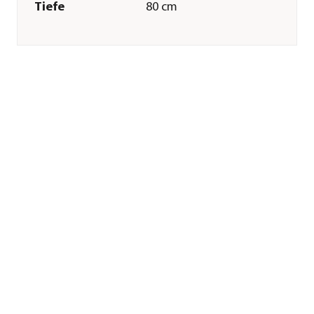
Tiefe
80 cm
Merkmale
Farbe
Weiß|Schwarz
Materialien
Polyester
Form
Rechteckig
Pflege
Pflegehinweise
Handwäsche|Bis 30
Grad
Sonstiges
Marke
Trixie
Tierart
Hunde
Herstellerangaben
Land
DE
Firma
TRIXIE
Heimtierbedarf