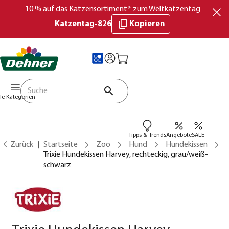
10 % auf das Katzensortiment* zum Weltkatzentag
Katzentag-826
Kopieren
lle Kategorien
Tipps & Trends
Angebote
SALE
Zurück
Startseite
Zoo
Hund
Hundekissen
Trixie Hundekissen Harvey, rechteckig, grau/weiß-
schwarz