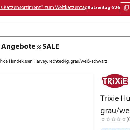
as Katzensortiment* zum Weltkatzentag
Katzentag-826
Angebote
SALE
Trixie Hundekissen Harvey, rechteckig, grau/weiß-schwarz
Trixie H
grau/we
(