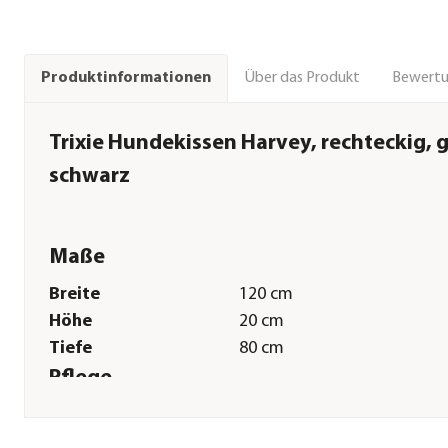
Über das Produkt
Bewert
Produktinformationen
Trixie Hundekissen Harvey, rechteckig, 
schwarz
Maße
Breite
120 cm
Höhe
20 cm
Tiefe
80 cm
Pflege
Pflegehinweise
Handwäsche|Bis 30 Grad