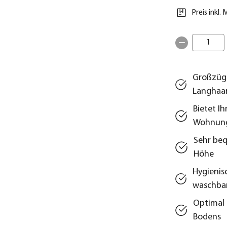
Preis inkl.
1
Großzügi
Langhaa
Bietet I
Wohnun
Sehr beq
Höhe
Hygienisc
waschba
Optimal 
Bodens