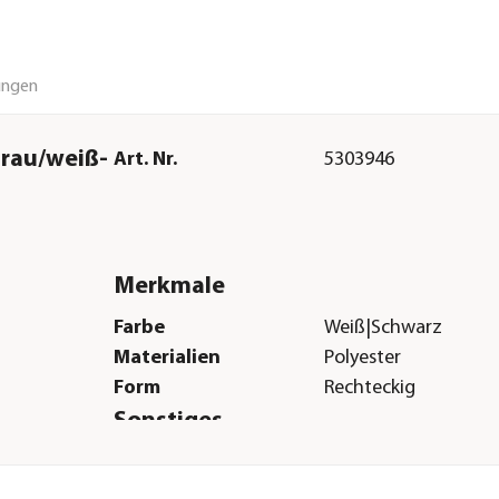
ungen
grau/weiß-
Art. Nr.
5303946
Merkmale
Farbe
Weiß|Schwarz
Materialien
Polyester
Form
Rechteckig
Sonstiges
Marke
Trixie
Tierart
Hunde