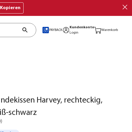
Kopieren
Kundenkonto
PAYBACK
Warenkorb
Login
undekissen Harvey, rechteckig,
iß-schwarz
0
)