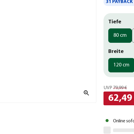
31 PAYBACK 
Tiefe
80 cm
Breite
120 cm
UVP
79,99 €
62,49
Online sof