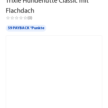
Trixie Hundehütte Classic mit
Flachdach
(
0
)
59 PAYBACK °Punkte