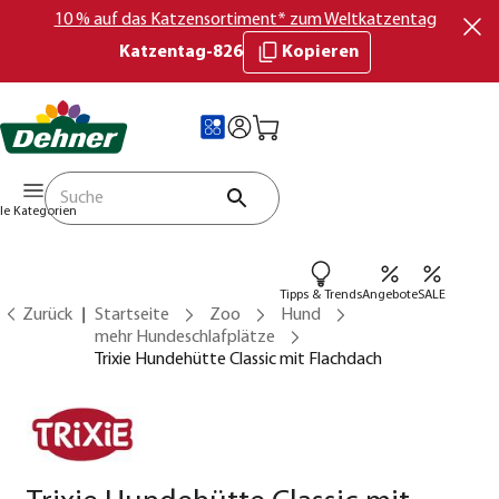
10 % auf das Katzensortiment* zum Weltkatzentag
Katzentag-826
Kopieren
lle Kategorien
Tipps & Trends
Angebote
SALE
Zurück
Startseite
Zoo
Hund
mehr Hundeschlafplätze
Trixie Hundehütte Classic mit Flachdach