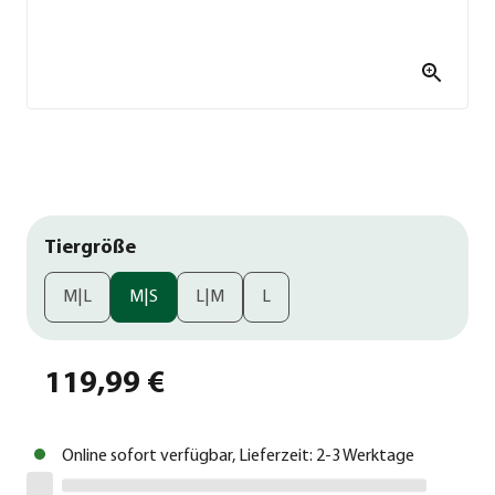
Tiergröße
M|L
M|S
L|M
L
119,99 €
Online sofort verfügbar, Lieferzeit: 2-3 Werktage