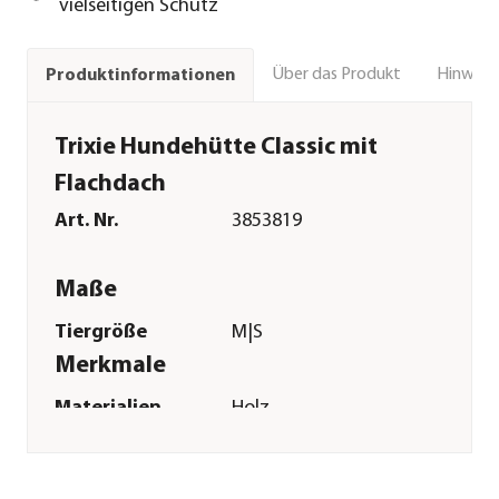
vielseitigen Schutz
Über das Produkt
Hinweise
Produktinformationen
Trixie Hundehütte Classic mit
Flachdach
Art. Nr.
3853819
Maße
Tiergröße
M|S
Merkmale
Materialien
Holz
Sonstiges
Marke
Trixie