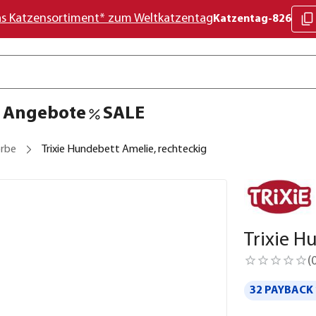
as Katzensortiment* zum Weltkatzentag
Katzentag-826
Angebote
SALE
rbe
Trixie Hundebett Amelie, rechteckig
Trixie H
(
32 PAYBACK 