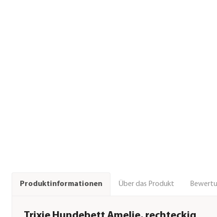
Über das Produkt
Bewert
Produktinformationen
Trixie Hundebett Amelie, rechteckig