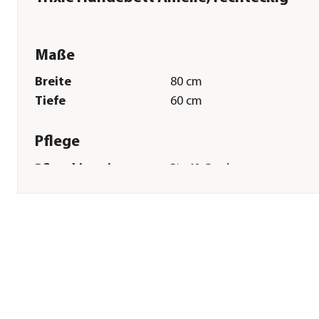
Maße
Breite
80 cm
Tiefe
60 cm
Pflege
Pflegehinweise
Bis 40 Grad
Herstellerangaben
Land
DE
Firma
TRIXIE Heimtierbedarf Gmb
Co. KG
E-Mail
vertrieb@trixie.de
Straße
Industriestr.