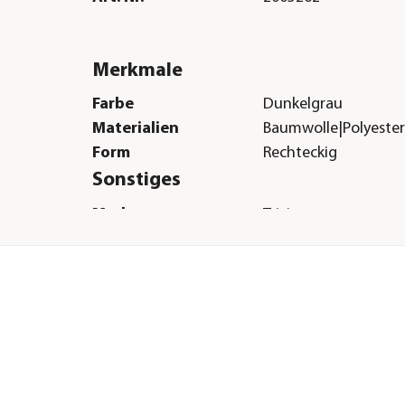
Merkmale
Farbe
Dunkelgrau
Materialien
Baumwolle|Polyeste
Form
Rechteckig
Sonstiges
Marke
Trixie
Tierart
Hunde|Katzen
H &