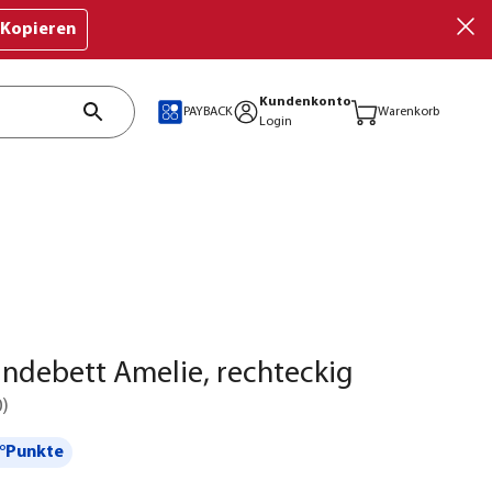
Kopieren
Kundenkonto
PAYBACK
Warenkorb
Login
undebett Amelie, rechteckig
0
)
°Punkte