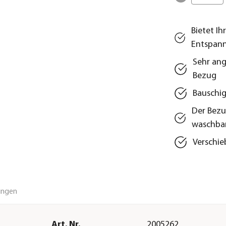
Bietet I
Entspan
Sehr an
Bezug
Bauschig
Der Bezug
waschba
Verschie
ungen
Art. Nr.
2005262