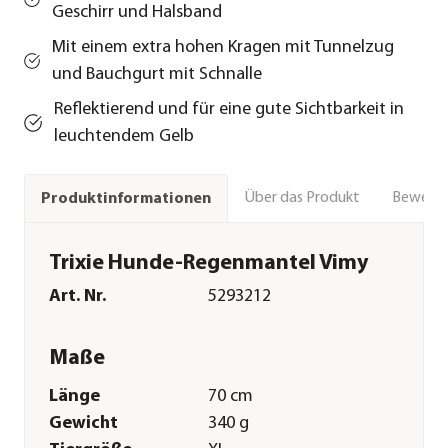
Geschirr und Halsband
Mit einem extra hohen Kragen mit Tunnelzug
und Bauchgurt mit Schnalle
Reflektierend und für eine gute Sichtbarkeit in
leuchtendem Gelb
Über das Produkt
Bewert
Produktinformationen
Trixie Hunde-Regenmantel Vimy
Art. Nr.
5293212
Maße
Länge
70 cm
Gewicht
340 g