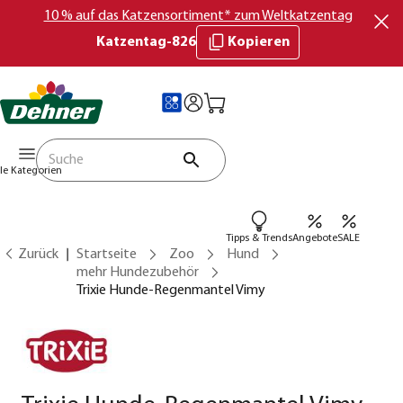
10 % auf das Katzensortiment* zum Weltkatzentag
Katzentag-826
Kopieren
lle Kategorien
Tipps & Trends
Angebote
SALE
Zurück
Startseite
Zoo
Hund
mehr Hundezubehör
Trixie Hunde-Regenmantel Vimy