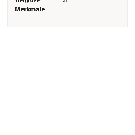
Tiergröße
XL
Merkmale
Farbe
Gelb
Materialien
Polyurethan|Polyester
Eigenschaften
reflektierend
Sonstiges
Marke
Trixie
Tierart
Hunde
Herstellerangaben
Land
DE
Firma
TRIXIE
Heimtierbedarf
GmbH & Co. KG
E-Mail
vertrieb@trixie.de
Straße
Industriestr.