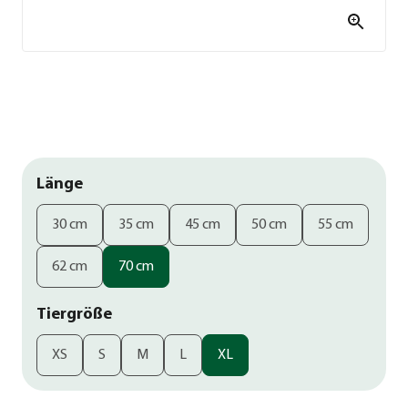
Länge
30 cm
35 cm
45 cm
50 cm
55 cm
62 cm
70 cm
Tiergröße
XS
S
M
L
XL