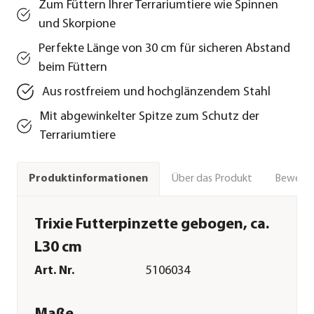
Zum Füttern Ihrer Terrariumtiere wie Spinnen
und Skorpione
Perfekte Länge von 30 cm für sicheren Abstand
beim Füttern
Aus rostfreiem und hochglänzendem Stahl
Mit abgewinkelter Spitze zum Schutz der
Terrariumtiere
Über das Produkt
Bewert
Produktinformationen
Trixie Futterpinzette gebogen, ca.
L30 cm
Art. Nr.
5106034