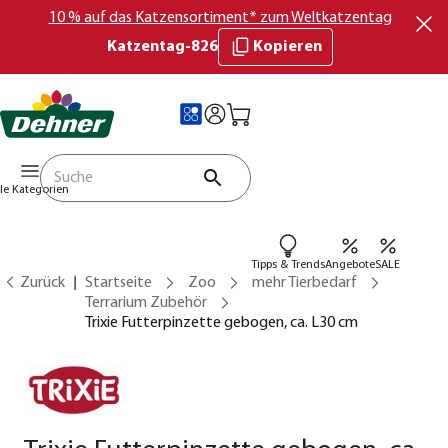
10 % auf das Katzensortiment* zum Weltkatzentag
Katzentag-826
Kopieren
lle Kategorien
Tipps & Trends
Angebote
SALE
Zurück
Startseite
Zoo
mehr Tierbedarf
Terrarium Zubehör
Trixie Futterpinzette gebogen, ca. L30 cm