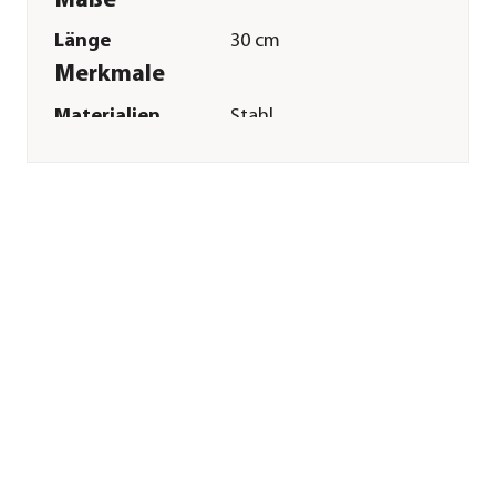
Maße
Länge
30 cm
Merkmale
Materialien
Stahl
Sonstiges
Marke
Trixie
Herstellerangaben
Land
DE
Firma
TRIXIE
Heimtierbedarf
GmbH & Co. KG
E-Mail
vertrieb@trixie.de
Straße
Industriestr.
Hausnummer
32
Postleitzahl
24963