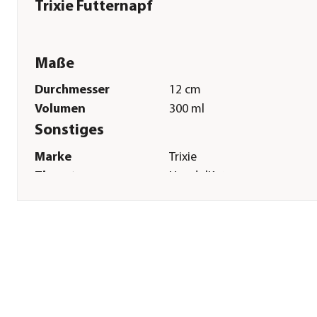
Trixie Futternapf
Maße
Durchmesser
12 cm
Volumen
300 ml
Sonstiges
Marke
Trixie
Tierart
Hunde|Katzen