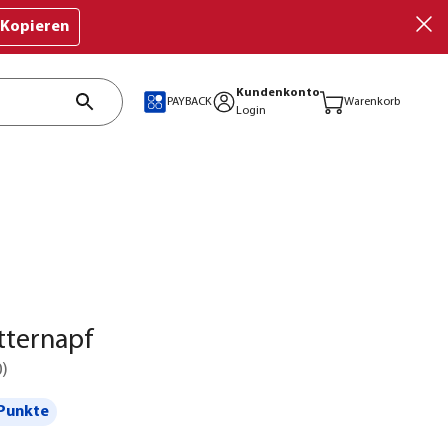
Kopieren
Kundenkonto
PAYBACK
Warenkorb
Login
utternapf
0
)
Punkte