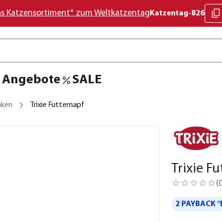
as Katzensortiment* zum Weltkatzentag
Katzentag-826
Angebote
SALE
nken
Trixie Futternapf
Trixie F
(
2 PAYBACK °