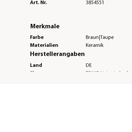
Art. Nr.
3854551
Merkmale
Farbe
Braun|Taupe
Materialien
Keramik
Herstellerangaben
Land
DE
Firma
TRIXIE Heimtierbed
Co. KG
E-Mail
vertrieb@trixie.de
Straße
Industriestr.
Hausnummer
32
Postleitzahl
24963
Stadt
Tarp