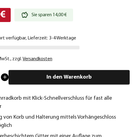
 €
Sie sparen 14,00 €
ort verfügbar, Lieferzeit: 3-4 Werktage
 MwSt.
,
zzgl.
Versandkosten
In den Warenkorb
rradkorb mit Klick-Schnellverschluss für fast alle
r
g von Korb und Halterung mittels Vorhängeschloss
öglich
lverbeschichtem Gitter mit einer Auflage zum