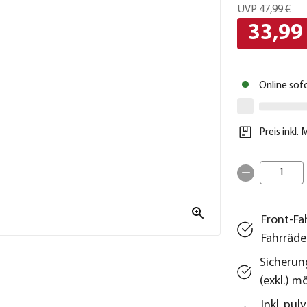
UVP
47,99 €
33,99
Online sof
Preis inkl.
1
Front-Fah
Fahrräde
Sicherun
(exkl.) m
Inkl. pu