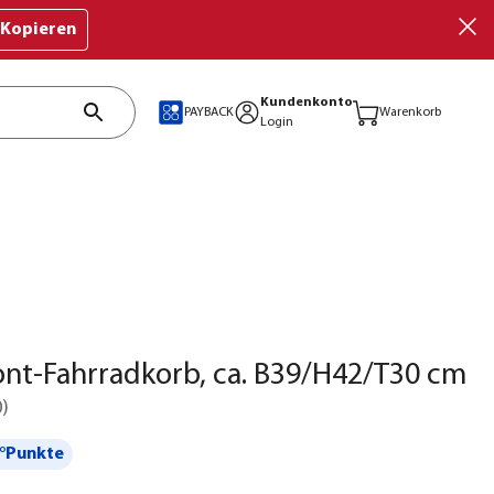
Kopieren
Kundenkonto
PAYBACK
Warenkorb
Login
ront-Fahrradkorb, ca. B39/H42/T30 cm
0
)
°Punkte