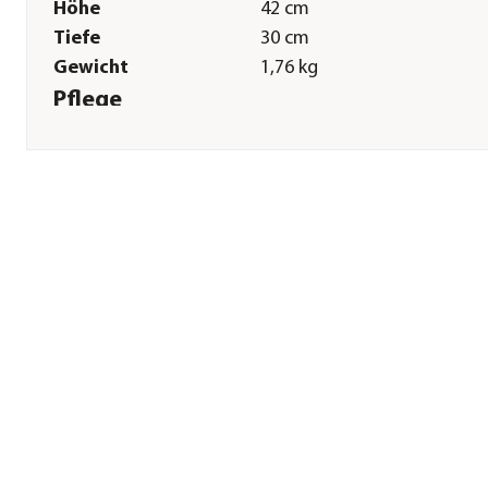
Höhe
42 cm
Tiefe
30 cm
Gewicht
1,76 kg
Pflege
Pflegehinweise
Handwäsche
Herstellerangaben
Land
DE
Firma
TRIXIE Heimtierbedarf Gmb
Co. KG
E-Mail
vertrieb@trixie.de
Straße
Industriestr.
Hausnummer
32