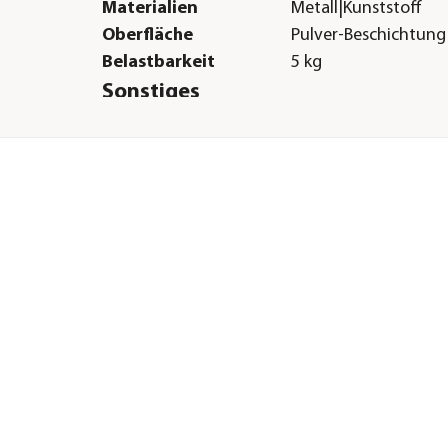
Materialien
Metall|Kunststoff
Oberfläche
Pulver-Beschichtung
Belastbarkeit
5 kg
Sonstiges
Marke
Trixie
Tierart
Hunde
Lieferumfang
Fahrradkorb inkl. Li
exkl. Kurzleine &
Vorhängeschloss
H &