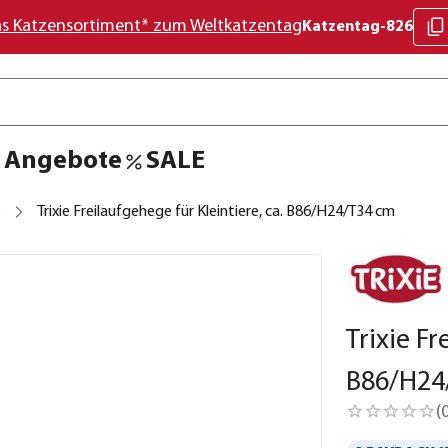
as Katzensortiment* zum Weltkatzentag
Katzentag-826
Angebote
SALE
e
Trixie Freilaufgehege für Kleintiere, ca. B86/H24/T34 cm
Trixie Fr
B86/H24
(