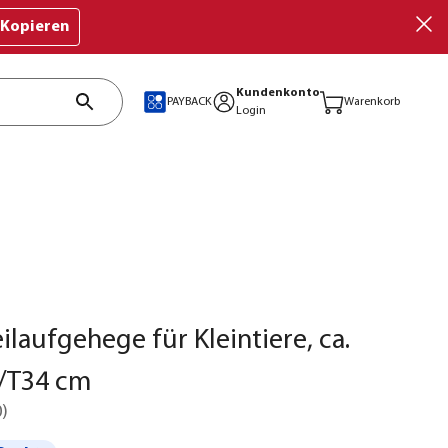
Kopieren
Kundenkonto
PAYBACK
Warenkorb
Login
eilaufgehege für Kleintiere, ca.
/T34 cm
0
)