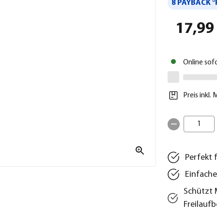
8 PAYBACK °
17,99
Online sof
Preis inkl.
1
Perfekt 
Einfache
Schützt 
Freilauf