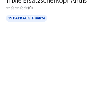
Trixie Ersatzscherkopf Andis
(
0
)
19 PAYBACK °Punkte