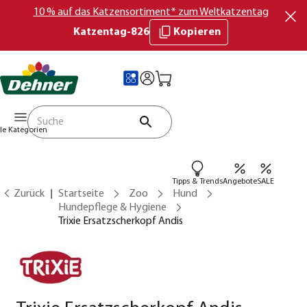
10 % auf das Katzensortiment* zum Weltkatzentag
Katzentag-826
Kopieren
lle Kategorien
Tipps & Trends
Angebote
SALE
Zurück
Startseite
Zoo
Hund
Hundepflege & Hygiene
Trixie Ersatzscherkopf Andis