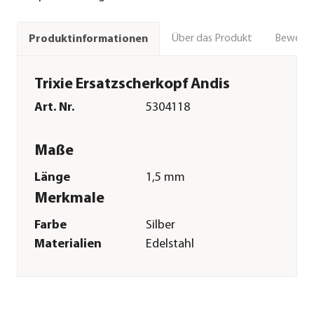
Über das Produkt
Bewert
Produktinformationen
Trixie Ersatzscherkopf Andis
Art. Nr.
5304118
Maße
Länge
1,5 mm
Merkmale
Farbe
Silber
Materialien
Edelstahl
Sonstiges
Marke
Trixie
Tierart
Hunde