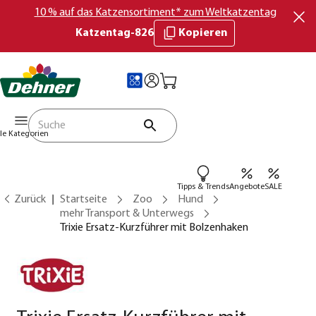
10 % auf das Katzensortiment* zum Weltkatzentag
Katzentag-826
Kopieren
lle Kategorien
Tipps & Trends
Angebote
SALE
Zurück
Startseite
Zoo
Hund
mehr Transport & Unterwegs
Trixie Ersatz-Kurzführer mit Bolzenhaken