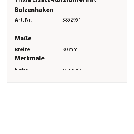
Trixie Ersatz-Kurzführer mit
Bolzenhaken
Art. Nr.
3852951
Maße
Breite
30 mm
Merkmale
Farbe
Schwarz
Materialien
Nylon
Sonstiges
Marke
Trixie
Tierart
Hunde
Herstellerangaben
Land
DE