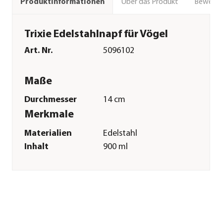
Über das Produkt
Bewert
Produktinformationen
Trixie Edelstahlnapf für Vögel
Art. Nr.
5096102
Maße
Durchmesser
14 cm
Merkmale
Materialien
Edelstahl
Inhalt
900 ml
Sonstiges
Marke
Trixie
Tierart
Wellensittiche|Kanarien|Großs
Herstellerangaben