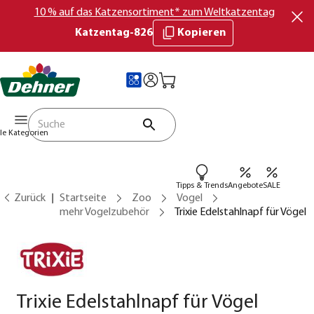
10 % auf das Katzensortiment* zum Weltkatzentag
Katzentag-826
Kopieren
lle Kategorien
Tipps & Trends
Angebote
SALE
Zurück
Startseite
Zoo
Vogel
mehr Vogelzubehör
Trixie Edelstahlnapf für Vögel
Trixie Edelstahlnapf für Vögel