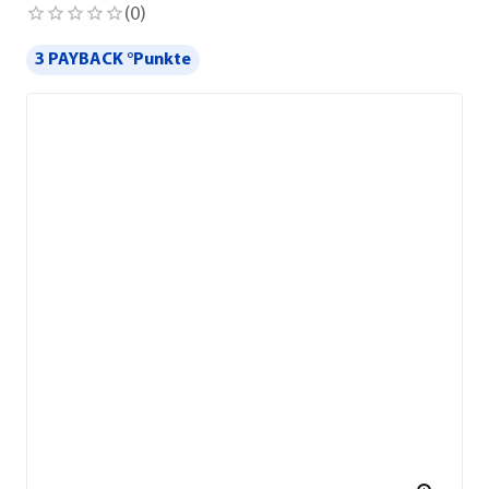
(
0
)
3 PAYBACK °Punkte