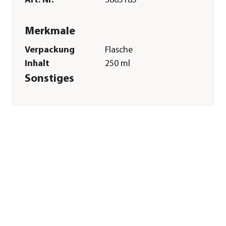
Art. Nr.
3865185
Merkmale
Verpackung
Flasche
Inhalt
250 ml
Sonstiges
Marke
Trixie
Art
Shampoos
Herstellerangaben
Land
DE
Firma
TRIXIE
Heimtierbedarf
GmbH & Co. KG
E-Mail
vertrieb@trixie.de
Straße
Industriestr.