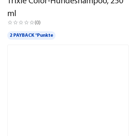
Trixie Color-Hundeshampoo, 250
ml
(
0
)
2 PAYBACK °Punkte