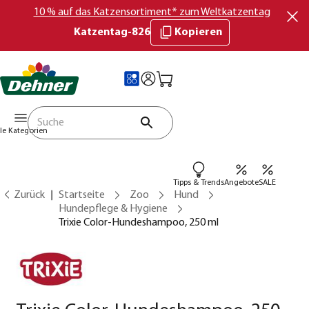
10 % auf das Katzensortiment* zum Weltkatzentag
Katzentag-826
Kopieren
lle Kategorien
Tipps & Trends
Angebote
SALE
Zurück
Startseite
Zoo
Hund
Hundepflege & Hygiene
Trixie Color-Hundeshampoo, 250 ml