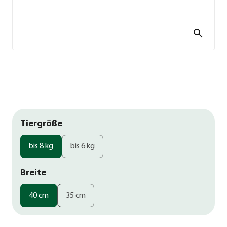
Tiergröße
bis 8 kg
bis 6 kg
Breite
40 cm
35 cm