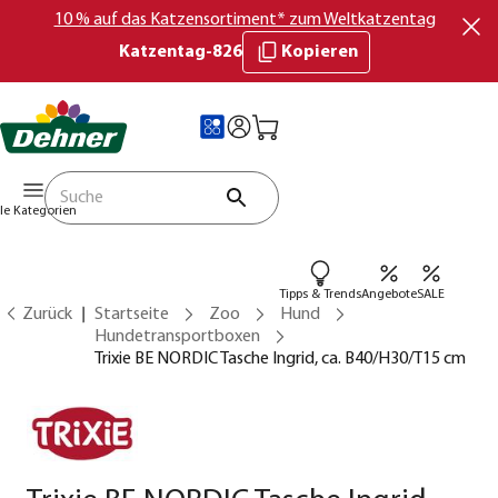
10 % auf das Katzensortiment* zum Weltkatzentag
Katzentag-826
Kopieren
lle Kategorien
Tipps & Trends
Angebote
SALE
Zurück
Startseite
Zoo
Hund
Hundetransportboxen
Trixie BE NORDIC Tasche Ingrid, ca. B40/H30/T15 cm