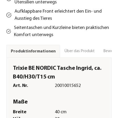
Utensilien unterwegs
Aufklappbare Front erleichtert den Ein- und
Ausstieg des Tieres
Seitentaschen und Kurzleine bieten praktischen
Komfort unterwegs
Über das Produkt
Bewert
Produktinformationen
Trixie BE NORDIC Tasche Ingrid, ca.
B40/H30/T15 cm
Art. Nr.
20010015652
Maße
Breite
40 cm