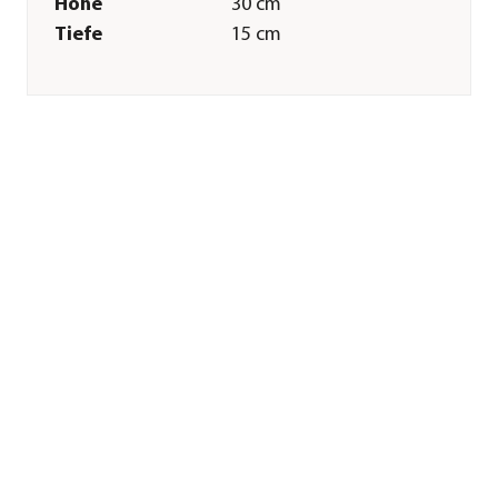
Höhe
30 cm
Tiefe
15 cm
Gewicht
0,3 kg
Tiergröße
bis 8 kg
Merkmale
Farbe
Schwarz
Materialien
Baumwolle|Polyester
Sonstiges
Marke
Trixie
Tierart
Hunde
Herstellerangaben
Land
DE
Firma
TRIXIE
Heimtierbedarf
GmbH & Co. KG