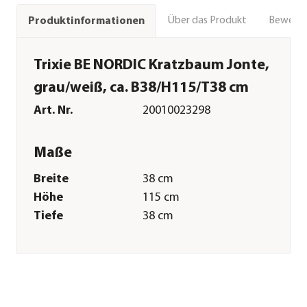
Über das Produkt
Bewert
Produktinformationen
Trixie BE NORDIC Kratzbaum Jonte,
grau/weiß, ca. B38/H115/T38 cm
Art. Nr.
20010023298
Maße
Breite
38 cm
Höhe
115 cm
Tiefe
38 cm
Gewicht
15,5 kg
Merkmale
Farbe
Grau|Weiß
Materialien
Holz|Plüsch|Sisal|Fleece