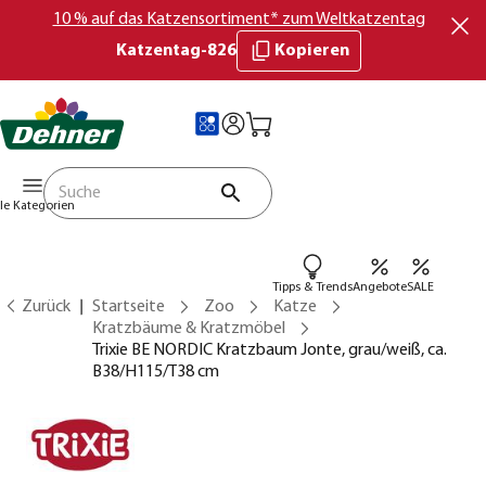
10 % auf das Katzensortiment* zum Weltkatzentag
Katzentag-826
Kopieren
lle Kategorien
Tipps & Trends
Angebote
SALE
Zurück
Startseite
Zoo
Katze
Kratzbäume & Kratzmöbel
Trixie BE NORDIC Kratzbaum Jonte, grau/weiß, ca.
B38/H115/T38 cm