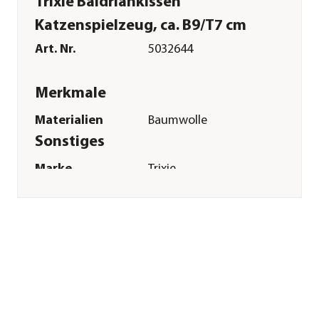
Trixie Baldriankissen
Katzenspielzeug, ca. B9/T7 cm
Art. Nr.
5032644
Merkmale
Materialien
Baumwolle
Sonstiges
Marke
Trixie
Tierart
Katzen
Herstellerangaben
Land
DE
Firma
TRIXIE
Heimtierbedarf
GmbH & Co. KG
E-Mail
vertrieb@trixie.de