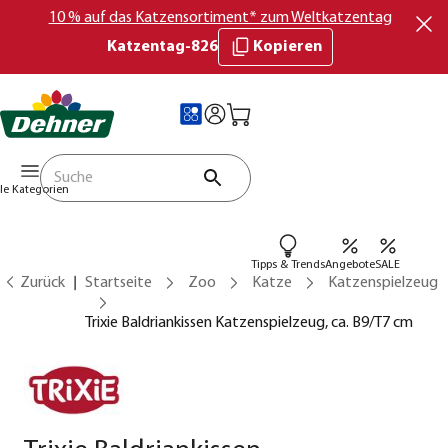
10 % auf das Katzensortiment* zum Weltkatzentag
Katzentag-826
Kopieren
lle Kategorien
Tipps & Trends
Angebote
SALE
Zurück
Startseite
Zoo
Katze
Katzenspielzeug
Trixie Baldriankissen Katzenspielzeug, ca. B9/T7 cm