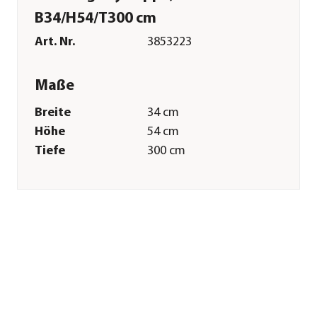
B34/H54/T300 cm
Art. Nr.
3853223
Maße
Breite
34 cm
Höhe
54 cm
Tiefe
300 cm
Gewicht
19,5 kg
Merkmale
Farbe
Natur|Grün|Rot
Materialien
Kiefernholz
Belastbarkeit
80 kg
Sonstiges
Marke
Trixie