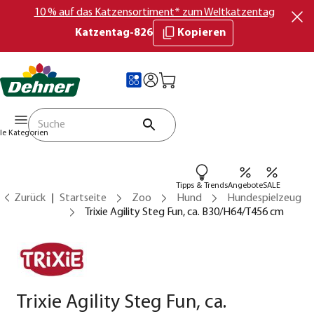
10 % auf das Katzensortiment* zum Weltkatzentag
Katzentag-826
Kopieren
lle Kategorien
Tipps & Trends
Angebote
SALE
Zurück
Startseite
Zoo
Hund
Hundespielzeug
Trixie Agility Steg Fun, ca. B30/H64/T456 cm
Trixie Agility Steg Fun, ca.