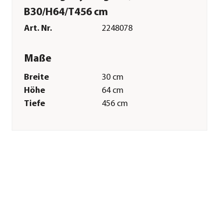
B30/H64/T456 cm
Art. Nr.
2248078
Maße
Breite
30 cm
Höhe
64 cm
Tiefe
456 cm
Merkmale
Farbe
Natur|Grün|Rot
Materialien
Kiefernholz
Belastbarkeit
80 kg
Sonstiges
Marke
Trixie
Tierart
Hunde