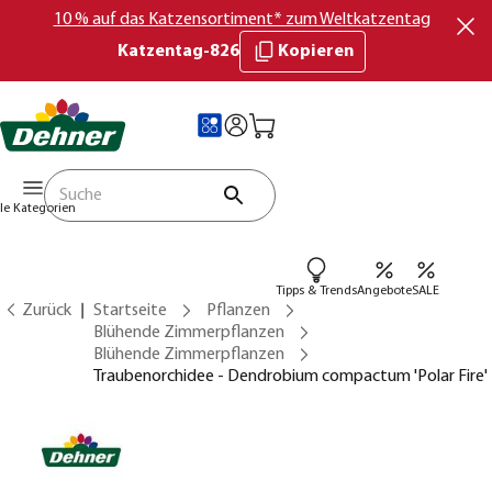
10 % auf das Katzensortiment* zum Weltkatzentag
Katzentag-826
Kopieren
lle Kategorien
Tipps & Trends
Angebote
SALE
Zurück
Startseite
Pflanzen
Blühende Zimmerpflanzen
Blühende Zimmerpflanzen
Traubenorchidee - Dendrobium compactum 'Polar Fire'