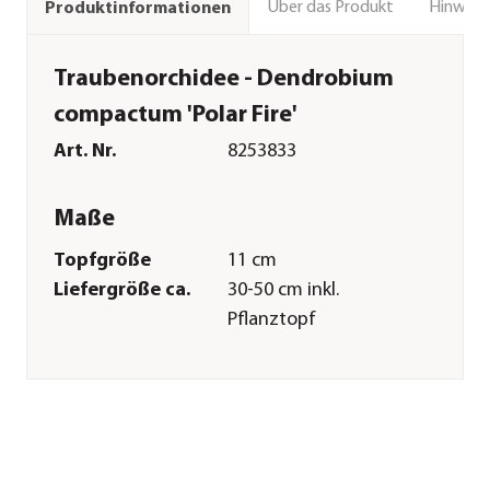
Über das Produkt
Hinweise
Produktinformationen
Traubenorchidee - Dendrobium
compactum 'Polar Fire'
Art. Nr.
8253833
Maße
Topfgröße
11 cm
Liefergröße ca.
30-50 cm inkl.
Pflanztopf
Merkmale
Farbe
Weiß|Zartrosa|Pink
Blütezeit
April|Mai|Juni|Juli|August|Sep
Blütenmerkmal
mehrfarbig
Wuchsform
mehrtriebig