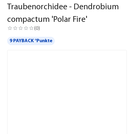
Traubenorchidee - Dendrobium
compactum 'Polar Fire'
(
0
)
9 PAYBACK °Punkte