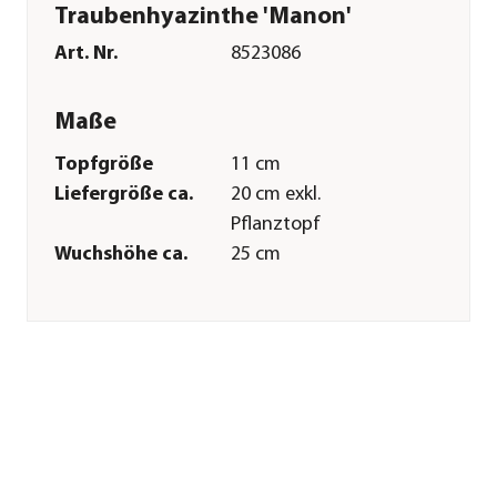
Traubenhyazinthe 'Manon'
Art. Nr.
8523086
Maße
Topfgröße
11 cm
Liefergröße ca.
20 cm exkl.
Pflanztopf
Wuchshöhe ca.
25 cm
Merkmale
Farbe
Hellblau|Weiß
Blütezeit
April|Mai
Blütenmerkmal
kleinblütig
Wuchsform
kompakt|kriechend
Besonderheiten
Blütenschmuck
Lebenszyklus
mehrjährig