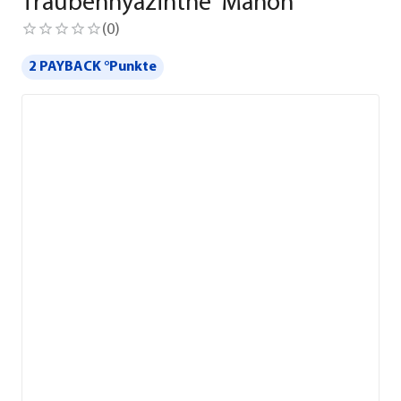
Traubenhyazinthe 'Manon'
(
0
)
2 PAYBACK °Punkte