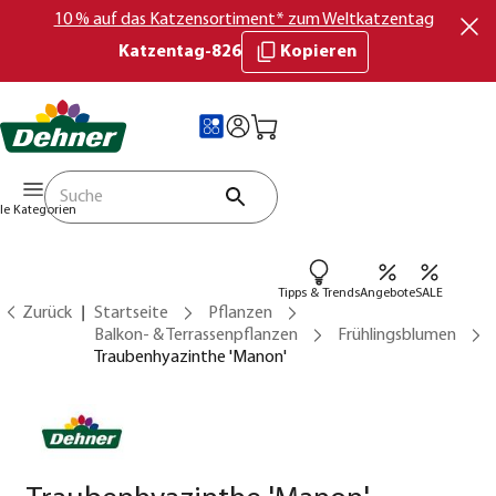
10 % auf das Katzensortiment* zum Weltkatzentag
Katzentag-826
Kopieren
lle Kategorien
Tipps & Trends
Angebote
SALE
Zurück
Startseite
Pflanzen
Balkon- & Terrassenpflanzen
Frühlingsblumen
Traubenhyazinthe 'Manon'