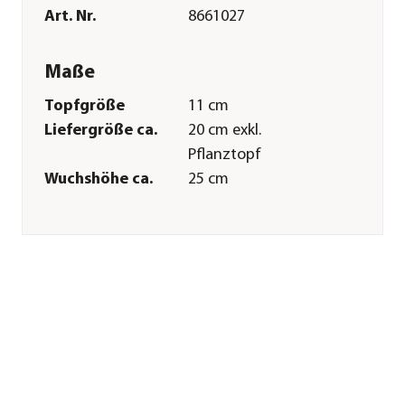
Art. Nr.
8661027
Maße
Topfgröße
11 cm
Liefergröße ca.
20 cm exkl.
Pflanztopf
Wuchshöhe ca.
25 cm
Merkmale
Farbe
Blau
Blütezeit
April|Mai
Blütenmerkmal
kleinblütig
Wuchsform
kompakt|kriechend
Besonderheiten
Blütenschmuck
Lebenszyklus
mehrjährig
Pflege