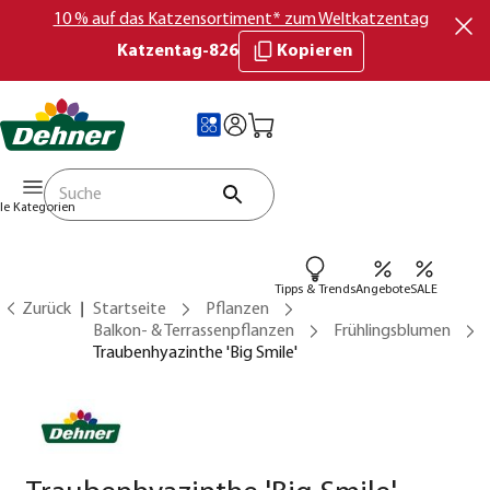
10 % auf das Katzensortiment* zum Weltkatzentag
Katzentag-826
Kopieren
lle Kategorien
Tipps & Trends
Angebote
SALE
Zurück
Startseite
Pflanzen
Balkon- & Terrassenpflanzen
Frühlingsblumen
Traubenhyazinthe 'Big Smile'