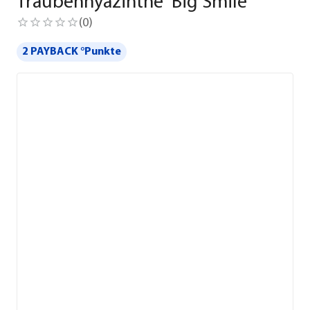
Traubenhyazinthe 'Big Smile'
(
0
)
2 PAYBACK °Punkte