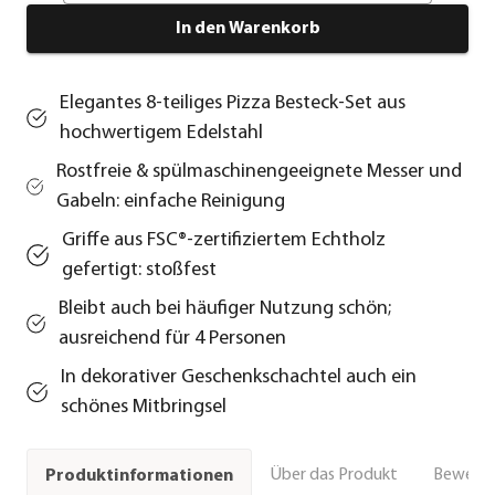
In den Warenkorb
Elegantes 8-teiliges Pizza Besteck-Set aus
hochwertigem Edelstahl
Rostfreie & spülmaschinengeeignete Messer und
Gabeln: einfache Reinigung
Griffe aus FSC®-zertifiziertem Echtholz
gefertigt: stoßfest
Bleibt auch bei häufiger Nutzung schön;
ausreichend für 4 Personen
In dekorativer Geschenkschachtel auch ein
schönes Mitbringsel
Über das Produkt
Bewert
Produktinformationen