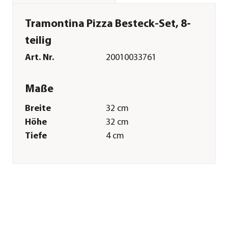
Tramontina Pizza Besteck-Set, 8-
teilig
Art. Nr.
20010033761
Maße
Breite
32 cm
Höhe
32 cm
Tiefe
4 cm
Gewicht
570 g
Merkmale
Farbe
Braun
Materialien
Holz|Edelstahl
Gastronomie
Ja
geeignet