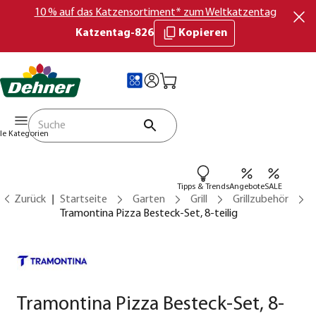
10 % auf das Katzensortiment* zum Weltkatzentag
Katzentag-826
Kopieren
lle Kategorien
Tipps & Trends
Angebote
SALE
Zurück
Startseite
Garten
Grill
Grillzubehör
Tramontina Pizza Besteck-Set, 8-teilig
Tramontina Pizza Besteck-Set, 8-