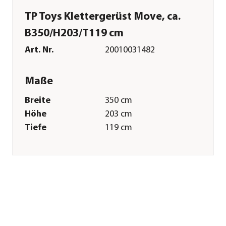
TP Toys Klettergerüst Move, ca.
B350/H203/T119 cm
Art. Nr.
20010031482
Maße
Breite
350 cm
Höhe
203 cm
Tiefe
119 cm
Durchmesser
208 cm
Gewicht
36 kg
Merkmale
Farbe
Schwarz
Materialien
Metall|Polyester
Oberfläche
Pulver-Beschichtung