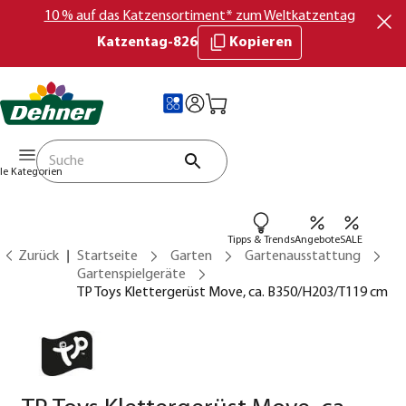
10 % auf das Katzensortiment* zum Weltkatzentag
Katzentag-826
Kopieren
lle Kategorien
Tipps & Trends
Angebote
SALE
Zurück
Startseite
Garten
Gartenausstattung
Gartenspielgeräte
TP Toys Klettergerüst Move, ca. B350/H203/T119 cm