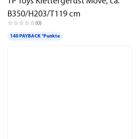
TP Toys Klettergerüst Move, ca.
B350/H203/T119 cm
(
0
)
140 PAYBACK °Punkte