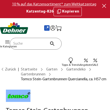
10 % auf das Katzensortiment* zum Weltkatzentag
Katzentag-826
Kopieren
lle Kategorien
Tipps & Trends
Angebote
SALE
Zurück
Startseite
Garten
Gartendeko
Gartenbrunnen
Tomco Stein-Gartenbrunnen Quercianella, ca. H57 cm