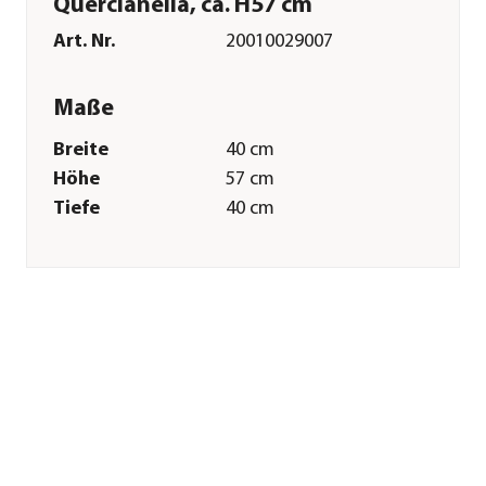
Quercianella, ca. H57 cm
Art. Nr.
20010029007
Maße
Breite
40 cm
Höhe
57 cm
Tiefe
40 cm
Gewicht
36 kg
Merkmale
Farbe
Braun
Materialien
Beton
Pflege
Standort
Outdoor
Sonstiges