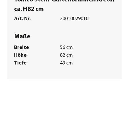
ca. H82 cm
Art. Nr.
20010029010
Maße
Breite
56 cm
Höhe
82 cm
Tiefe
49 cm
Gewicht
130 kg
Merkmale
Farbe
Braun
Materialien
Beton
Pflege
Standort
Outdoor
Sonstiges