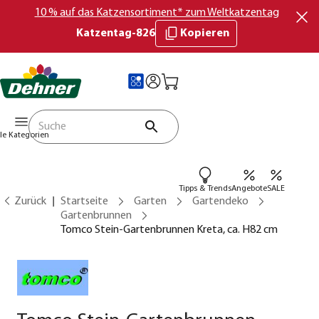
10 % auf das Katzensortiment* zum Weltkatzentag
Katzentag-826
Kopieren
lle Kategorien
Tipps & Trends
Angebote
SALE
Zurück
Startseite
Garten
Gartendeko
Gartenbrunnen
Tomco Stein-Gartenbrunnen Kreta, ca. H82 cm