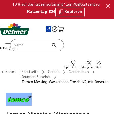
10 % auf das Katzensortiment* zum Weltkatzentag
Katzentag-826
Kopieren
lle Kategorien
Tipps & Trends
Angebote
SALE
Zurück
Startseite
Garten
Gartendeko
Brunnen Zubehör
Tomco Messing-Wasserhahn Frosch 1/2, mit Rosette