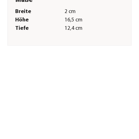
Maße
Breite
2 cm
Höhe
16,5 cm
Tiefe
12,4 cm
Gewicht
1 kg
Merkmale
Farbe
Bronze|Dunkelgrün
Materialien
Messing
Eigenschaften
frostbeständig
Sonstiges
Marke
tomco
Lieferumfang
inkl. Rosette
Montagezustand
Lieferung erfolgt
montiert
Herstellerangaben