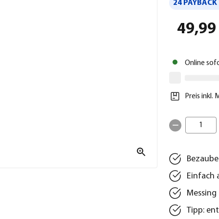
24 PAYBACK 
49,99
Online sof
Preis inkl.
1
Bezauber
Einfach 
Messing 
Tipp: en