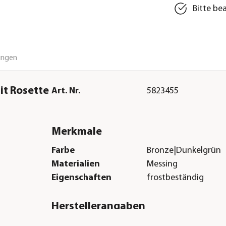
Bitte be
ungen
it Rosette
Art. Nr.
5823455
Merkmale
Farbe
Bronze|Dunkelgrün
Materialien
Messing
Eigenschaften
frostbeständig
Herstellerangaben
Land
DE