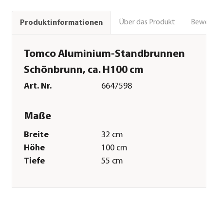
Über das Produkt
Bewert
Produktinformationen
Tomco Aluminium-Standbrunnen
Schönbrunn, ca. H100 cm
Art. Nr.
6647598
Maße
Breite
32 cm
Höhe
100 cm
Tiefe
55 cm
Gewicht
10 kg
Merkmale
Farbe
Gold