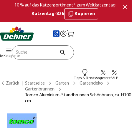
10 % auf das Katzensortiment* zum Weltkatzentag
Katzentag-826
Kopieren
lle Kategorien
Tipps & Trends
Angebote
SALE
Zurück
Startseite
Garten
Gartendeko
Gartenbrunnen
Tomco Aluminium-Standbrunnen Schönbrunn, ca. H100
cm