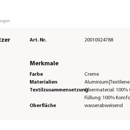
ungen
tzer
Art. Nr.
20010024788
Merkmale
Farbe
Creme
Materialien
Aluminium|Textilen
Textilzusammensetzung
Obermaterial: 100% O
Füllung: 100% Komf
Oberfläche
wasserabweisend
Belastbarkeit
240 kg
Gastronomie geeignet
Nein
Sitzplätze
2