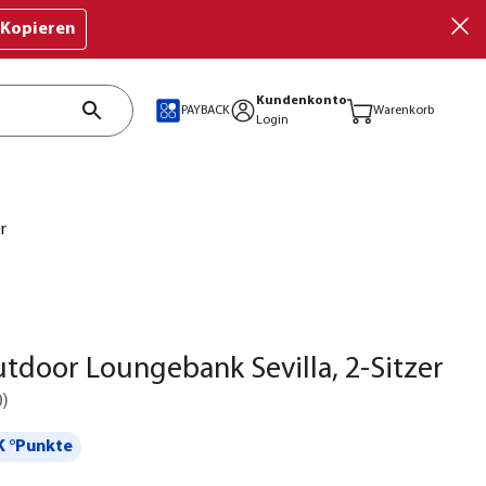
Kopieren
Kundenkonto
PAYBACK
Warenkorb
Login
r
utdoor Loungebank Sevilla, 2-Sitzer
0
)
 °Punkte