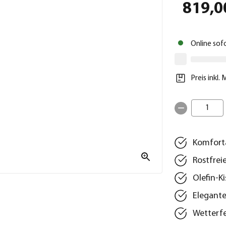
819,0
Online sof
Preis inkl.
1
Komfort
Rostfrei
Olefin-K
Elegante
Wetterfe