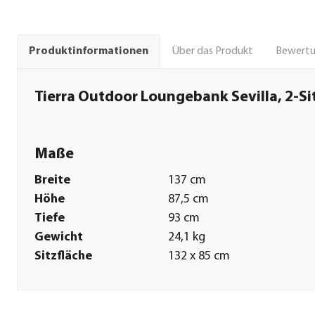
Über das Produkt
Bewert
Produktinformationen
Tierra Outdoor Loungebank Sevilla, 2-Si
Maße
Breite
137 cm
Höhe
87,5 cm
Tiefe
93 cm
Gewicht
24,1 kg
Sitzfläche
132 x 85 cm
Armlehnenhöhe
60 cm
Sitzhöhe
42 cm
Kissenstärke
8 cm