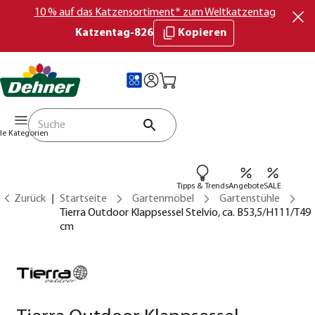
10 % auf das Katzensortiment* zum Weltkatzentag
Katzentag-826
Kopieren
lle Kategorien
Tipps & Trends
Angebote
SALE
Zurück
Startseite
Gartenmöbel
Gartenstühle
Tierra Outdoor Klappsessel Stelvio, ca. B53,5/H111/T49
cm