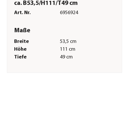
ca. B53,5/H111/T49 cm
Art. Nr.
6956924
Maße
Breite
53,5 cm
Höhe
111 cm
Tiefe
49 cm
Gewicht
6 kg
Sitzfläche
43 x 49 cm
Armlehnenhöhe
68 cm
Sitzhöhe
44,5 cm
Merkmale
Farbe
Grau
Materialien
Aluminium|Textilene
Oberfläche
Pulver-Beschichtung