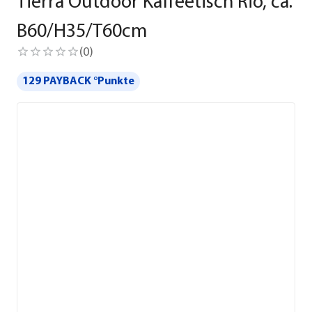
Tierra Outdoor Kaffeetisch Rio, ca.
B60/H35/T60cm
(
0
)
129 PAYBACK °Punkte