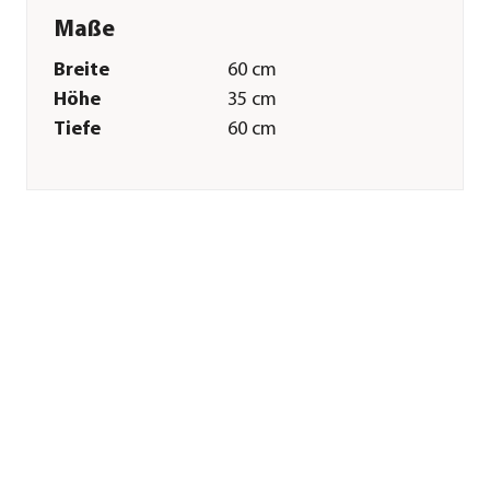
Maße
Breite
60 cm
Höhe
35 cm
Tiefe
60 cm
Gewicht
5 kg
Merkmale
Farbe
Creme|Grau
Materialien
Aluminium|Kunststoff
Oberfläche
Pulver-Beschichtung
Belastbarkeit
50 kg
Gastronomie
Nein
geeignet
Eigenschaften
witterungsbeständig
Einsatzbereich
Outdoor
Pflege