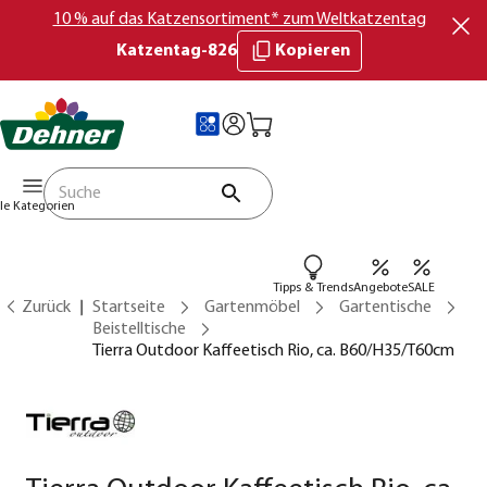
10 % auf das Katzensortiment* zum Weltkatzentag
Katzentag-826
Kopieren
lle Kategorien
Tipps & Trends
Angebote
SALE
Zurück
Startseite
Gartenmöbel
Gartentische
Beistelltische
Tierra Outdoor Kaffeetisch Rio, ca. B60/H35/T60cm