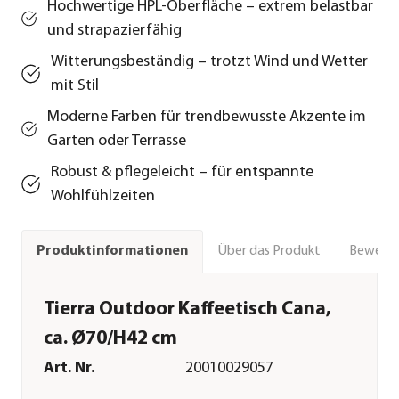
Hochwertige HPL-Oberfläche – extrem belastbar
und strapazierfähig
Witterungsbeständig – trotzt Wind und Wetter
mit Stil
Moderne Farben für trendbewusste Akzente im
Garten oder Terrasse
Robust & pflegeleicht – für entspannte
Wohlfühlzeiten
Über das Produkt
Bewert
Produktinformationen
Tierra Outdoor Kaffeetisch Cana,
ca. Ø70/H42 cm
Art. Nr.
20010029057