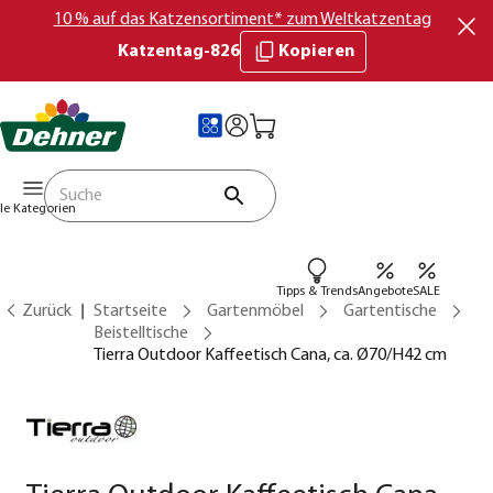
10 % auf das Katzensortiment* zum Weltkatzentag
Katzentag-826
Kopieren
lle Kategorien
Tipps & Trends
Angebote
SALE
Zurück
Startseite
Gartenmöbel
Gartentische
Beistelltische
Tierra Outdoor Kaffeetisch Cana, ca. Ø70/H42 cm