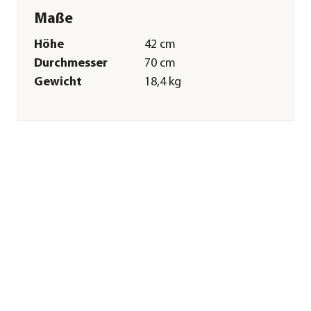
Maße
Höhe
42 cm
Durchmesser
70 cm
Gewicht
18,4 kg
Merkmale
Farbe
Creme|Grau
Materialien
Aluminium|Kunststoff
Oberfläche
Pulver-Beschichtung
Belastbarkeit
30 kg
Gastronomie
Nein
geeignet
Eigenschaften
witterungsbeständig
Einsatzbereich
Outdoor
Pflege
Überwinterung
Produkt vor