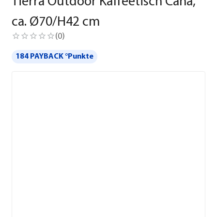
Tierra Outdoor Kaffeetisch Cana,
ca. Ø70/H42 cm
(
0
)
184 PAYBACK °Punkte