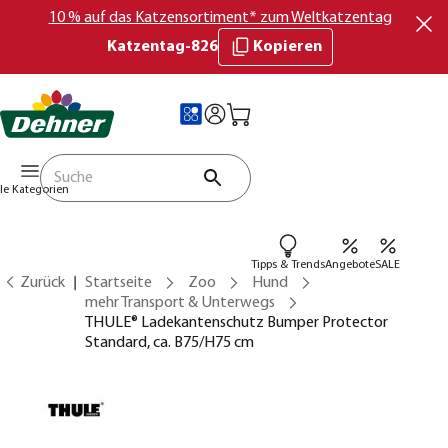
10 % auf das Katzensortiment* zum Weltkatzentag
Katzentag-826
Kopieren
lle Kategorien
Tipps & Trends
Angebote
SALE
Zurück
Startseite
Zoo
Hund
mehr Transport & Unterwegs
THULE® Ladekantenschutz Bumper Protector
Standard, ca. B75/H75 cm