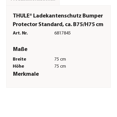
THULE® Ladekantenschutz Bumper
Protector Standard, ca. B75/H75 cm
Art. Nr.
6817845
Maße
Breite
75 cm
Höhe
75 cm
Merkmale
Farbe
Schwarz
Materialien
Polyethylen|Polypropylen
Sonstiges
Marke
THULE®
Tierart
Hunde